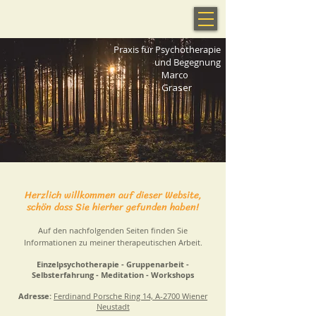
Praxis für Psychotherapie
und Begegnung
Marco
Graser
Herzlich willkommen auf dieser Website,
schön dass Sie hierher gefunden haben!
Auf den nachfolgenden Seiten finden Sie
Informationen zu meiner therapeutischen Arbeit.
Einzelpsychotherapie - Gruppenarbeit -
Selbsterfahrung - Meditation - Workshops
Adresse:
Ferdinand Porsche Ring 14, A-2700 Wiener
Neustadt