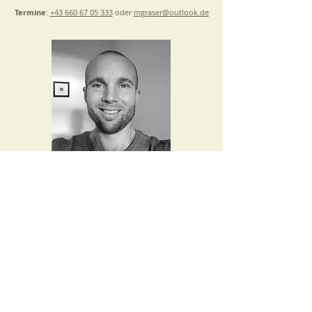
Termine
:
+43 660 67 05 333
oder
mgraser@outlook.de
Don't push the river.
It flows by itself.
- Barry Stevens -